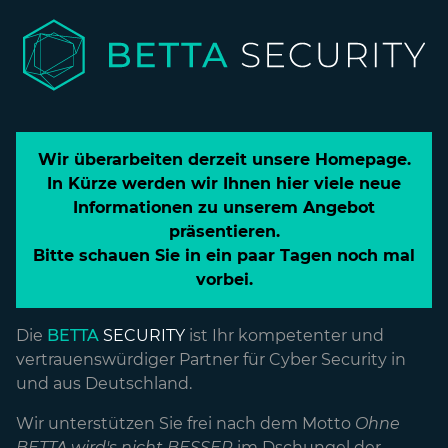
Wir überarbeiten derzeit unsere Homepage.
In Kürze werden wir Ihnen hier viele neue
Informationen zu unserem Angebot
präsentieren.
Bitte schauen Sie in ein paar Tagen noch mal
vorbei.
Die
BETTA
SECURITY
ist Ihr kompetenter und
vertrauenswürdiger Partner für Cyber Security in
und aus Deutschland.
Wir unterstützen Sie frei nach dem Motto
Ohne
BETTA wird's nicht BESSER
im Dschungel der